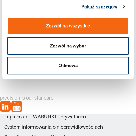
Pokaż szczegóły
Zezwól na wszystkie
Zezwól na wybór
3487.12.01000 Zestawu
3487.12.01000. Sprężyna
Odmowa
naprawczego
gazowa MOULD LINE
precision is our standard
Impressum
WARUNKI
Prywatność
System informowania o nieprawidłowościach