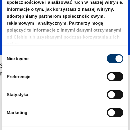
społecznościowe i analizować ruch w naszej witrynie.
01000./
Informacje o tym, jak korzystasz z naszej witryny,
udostępniamy partnerom społecznościowym,
reklamowym i analitycznym. Partnerzy mogą
Mocow
połączyć te informacje z innymi danymi otrzymanymi
od Ciebie lub uzyskanymi podczas korzystania z ich
usług.
anie/Ze
W
Niezbędne
y
3487.12.01000./Mocowanie/Zestawu
stawu
b
naprawczego
ó
Preferencje
r
napraw
z
g
Statystyka
Filtr/sortowanie
o
czego
d
Marketing
y
2 Znaleziono artykuł