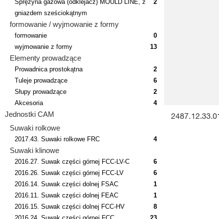
Sprężyna gazowa (odklejacz) MOULD LINE, z
2
gniazdem sześciokątnym
formowanie / wyjmowanie z formy
formowanie
0
wyjmowanie z formy
13
Elementy prowadzące
Prowadnica prostokątna
2
Tuleje prowadzące
6
Słupy prowadzące
2
Akcesoria
4
Jednostki CAM
2487.12.33.
Suwaki rolkowe
2017.43. Suwaki rolkowe FRC
4
Suwaki klinowe
2016.27. Suwak części górnej FCC-LV-C
6
2016.26. Suwak części górnej FCC-LV
6
2016.14. Suwak części dolnej FSAC
1
2016.11. Suwak części dolnej FEAC
1
2016.15. Suwak części dolnej FCC-HV
8
2016.24. Suwak części górnej FCC,
23