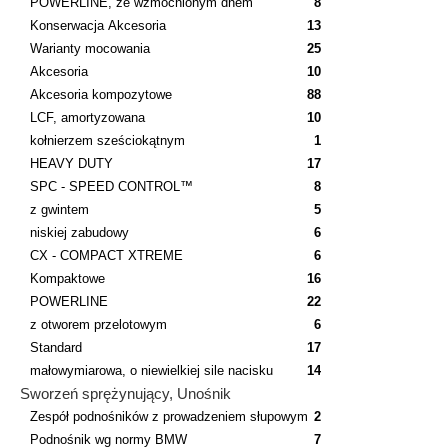
POWERLINE, ze wzmocnionym dnem
8
Konserwacja Akcesoria
13
Warianty mocowania
25
Akcesoria
10
Akcesoria kompozytowe
88
LCF, amortyzowana
10
kołnierzem sześciokątnym
1
HEAVY DUTY
17
SPC - SPEED CONTROL™
8
z gwintem
5
niskiej zabudowy
6
CX - COMPACT XTREME
6
Kompaktowe
16
POWERLINE
22
z otworem przelotowym
6
Standard
17
małowymiarowa, o niewielkiej sile nacisku
14
Sworzeń sprężynujący, Unośnik
Zespół podnośników z prowadzeniem słupowym
2
Podnośnik wg normy BMW
7