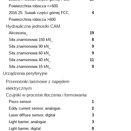
Powierzchnia robocza <=600
2016.25. Suwak części górnej FCC,
4
Powierzchnia robocza >600
Hydrauliczne jednostki CAM
Akcesoria_
19
Siła znamionowa 150 kN_
8
Siła znamionowa 90 kN_
9
Siła znamionowa 60 kN_
9
Siła znamionowa 40 kN_
11
Siła znamionowa 15 kN_
9
Urządzenia peryferyjne
Przenośniki taśmowe z napędem
elektrycznym
Czujniki w procesie tłoczenia i formowania
Piezo sensor
1
Eddy current sensor, analogue
2
Laser diffuse sensor, digital
3
Light barrier, analogue
3
Light barrier, digital
8