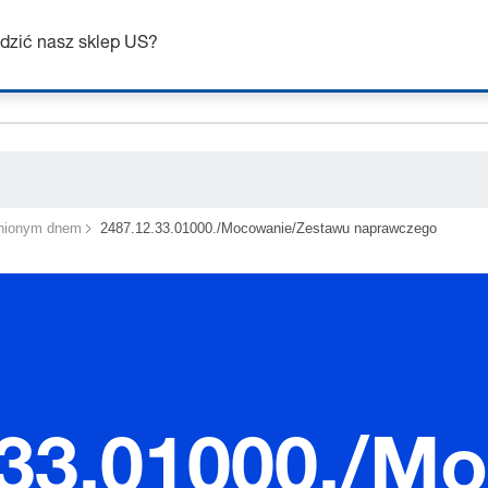
ceholder.category
dzić nasz sklep US?
nionym dnem
2487.12.33.01000./Mocowanie/Zestawu naprawczego
.33.01000./M