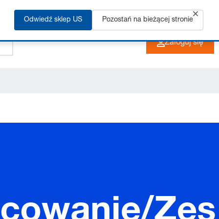
Odwiedź sklep US
Pozostań na bieżącej stronie
+48 33 480 22 10
PL
Zaloguj się
ocowanie/Zes