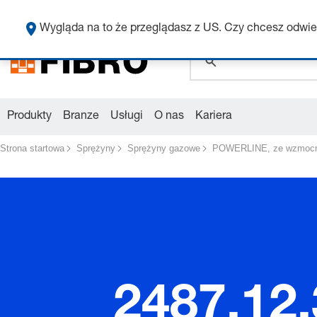
global.search.pla
Wygląda na to że przeglądasz z US. Czy chcesz odwie
Produkty
Branze
Usługi
O nas
Kariera
Strona startowa
Sprężyny
Sprężyny gazowe
POWERLINE, ze wzmoc
2487.12