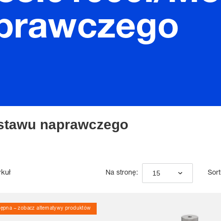
prawczego
estawu naprawczego
ykuł
15
Na stronę:
Sort
ępna – zobacz alternatywy produktów