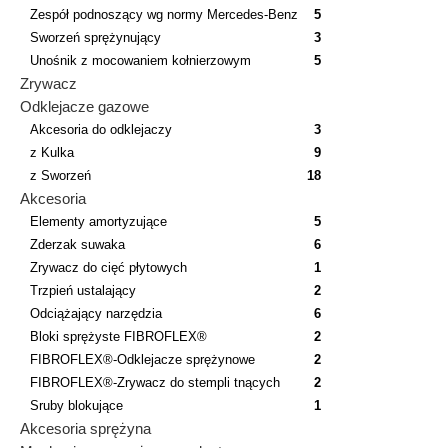
Zespół podnoszący wg normy Mercedes-Benz
5
Sworzeń sprężynujący
3
Unośnik z mocowaniem kołnierzowym
5
Zrywacz
Odklejacze gazowe
Akcesoria do odklejaczy
3
z Kulka
9
z Sworzeń
18
Akcesoria
Elementy amortyzujące
5
Zderzak suwaka
6
Zrywacz do cięć płytowych
1
Trzpień ustalający
2
Odciążający narzędzia
6
Bloki sprężyste FIBROFLEX®
2
FIBROFLEX®-Odklejacze sprężynowe
2
FIBROFLEX®-Zrywacz do stempli tnących
2
Sruby blokujące
1
Akcesoria sprężyna