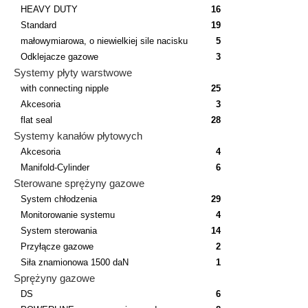
HEAVY DUTY
16
Standard
19
małowymiarowa, o niewielkiej sile nacisku
5
Odklejacze gazowe
3
Systemy płyty warstwowe
with connecting nipple
25
Akcesoria
3
flat seal
28
Systemy kanałów płytowych
Akcesoria
4
Manifold-Cylinder
6
Sterowane sprężyny gazowe
System chłodzenia
29
Monitorowanie systemu
4
System sterowania
14
Przyłącze gazowe
2
Siła znamionowa 1500 daN
1
Sprężyny gazowe
DS
6