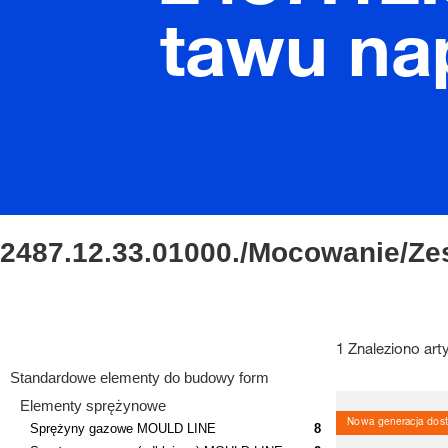
tawu na
2487.12.33.01000./Mocowanie/Z
1 Znaleziono art
Standardowe elementy do budowy form
Elementy sprężynowe
Nowa generacja dost
Sprężyny gazowe MOULD LINE
8