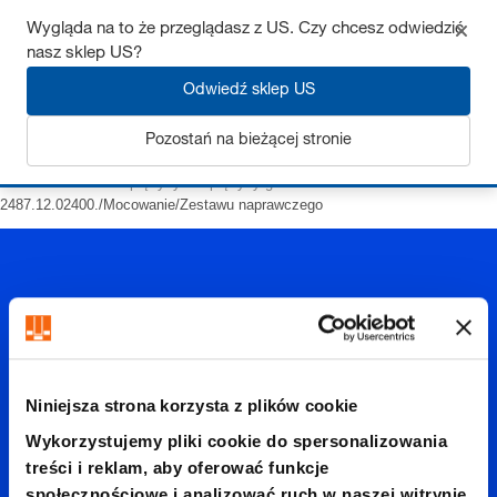
Wygląda na to że przeglądasz z US. Czy chcesz odwiedzić
nasz sklep US?
Odwiedź sklep US
Zaloguj się
Pozostań na bieżącej stronie
Strona startowa
Sprężyny
Sprężyny gazowe
POWERLINE
2487.12.02400./Mocowanie/Zestawu naprawczego
2487.12.
Niniejsza strona korzysta z plików cookie
Wykorzystujemy pliki cookie do spersonalizowania
treści i reklam, aby oferować funkcje
społecznościowe i analizować ruch w naszej witrynie.