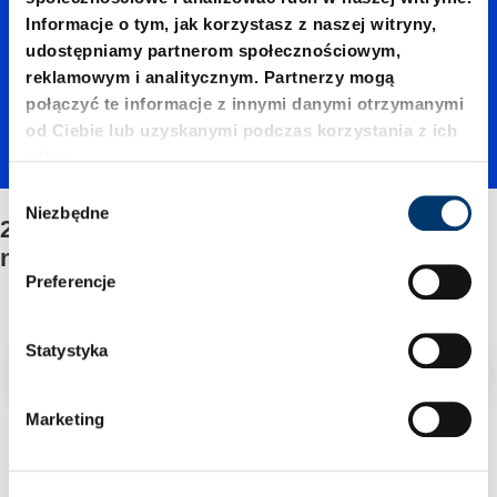
02400./
Informacje o tym, jak korzystasz z naszej witryny,
udostępniamy partnerom społecznościowym,
Mocow
reklamowym i analitycznym. Partnerzy mogą
połączyć te informacje z innymi danymi otrzymanymi
od Ciebie lub uzyskanymi podczas korzystania z ich
anie/Ze
usług.
W
Niezbędne
y
2487.12.02400./Mocowanie/Zestawu
stawu
b
naprawczego
ó
Preferencje
r
napraw
z
g
Statystyka
Filtr/sortowanie
o
czego
d
Marketing
y
2 Znaleziono artykuł