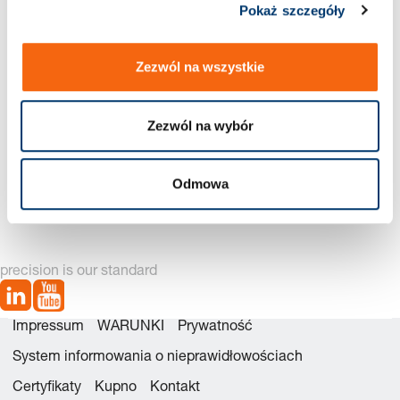
Nowa generacja dostępna – zobacz
Pokaż szczegóły
alternatywy produktów
Zezwól na wszystkie
Zezwól na wybór
2487.12.02400 Zestawu
2487.12.02400. Sprężyna
Odmowa
naprawczego
gazowa POWERLINE
precision is our standard
Impressum
WARUNKI
Prywatność
System informowania o nieprawidłowościach
Certyfikaty
Kupno
Kontakt