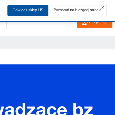
Odwiedź sklep US
Pozostań na bieżącej stronie
+48 33 480 22 10
PL
Zaloguj się
wadzące bz