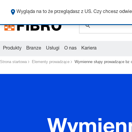
global.search.pla
Wygląda na to że przeglądasz z US. Czy chcesz odwie
Produkty
Branze
Usługi
O nas
Kariera
Strona startowa
Elementy prowadzące
Wymienne słupy prowadzące bz 
Wymienn