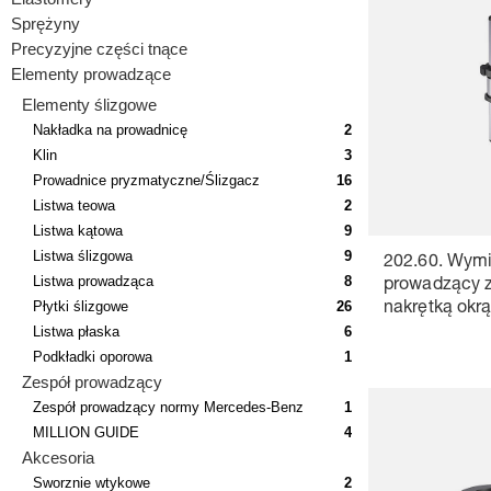
Sprężyny
Precyzyjne części tnące
Elementy prowadzące
Elementy ślizgowe
Nakładka na prowadnicę
2
Klin
3
Prowadnice pryzmatyczne/Ślizgacz
16
Listwa teowa
2
Listwa kątowa
9
Listwa ślizgowa
9
202.60. Wymi
Listwa prowadząca
8
prowadzący z
Płytki ślizgowe
26
nakrętką okr
Listwa płaska
6
Podkładki oporowa
1
Zespół prowadzący
Zespół prowadzący normy Mercedes-Benz
1
MILLION GUIDE
4
Akcesoria
Sworznie wtykowe
2