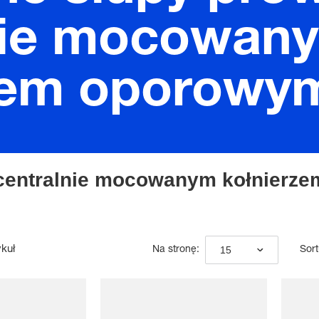
nie mocowan
zem oporowy
centralnie mocowanym kołnierz
ykuł
15
Na stronę:
Sort