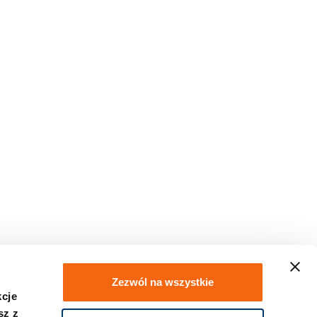
Zezwól na wszystkie
kcje
sz z