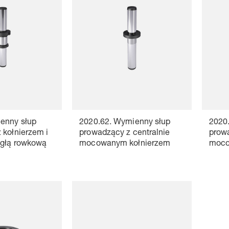
enny słup
2020.62. Wymienny słup
2020
 kołnierzem i
prowadzący z centralnie
prowa
ągłą rowkową
mocowanym kołnierzem
moco