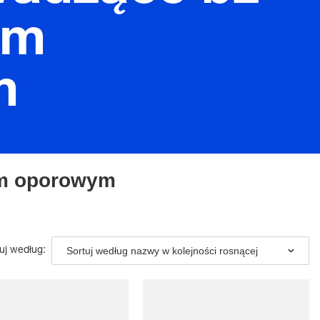
ym
m
em oporowym
Sortuj według nazwy w kolejności rosnącej
uj według: