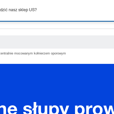
ceholder.category
dzić nasz sklep US?
centralnie mocowanym kołnierzem oporowym
e słupy pro