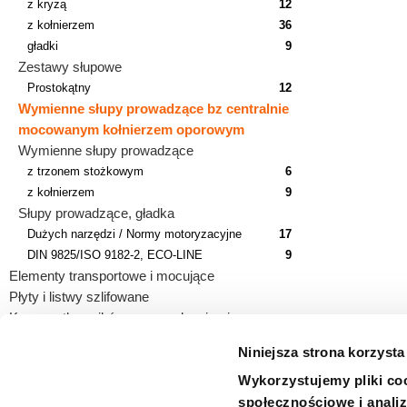
z kryzą
12
z kołnierzem
36
gładki
9
Zestawy słupowe
Prostokątny
12
Wymienne słupy prowadzące bz centralnie
mocowanym kołnierzem oporowym
Wymienne słupy prowadzące
z trzonem stożkowym
6
z kołnierzem
9
Słupy prowadzące, gładka
Dużych narzędzi / Normy motoryzacyjne
17
DIN 9825/ISO 9182-2, ECO-LINE
9
Elementy transportowe i mocujące
Płyty i listwy szlifowane
Korpusy tłoczników z prowadzeniami
Niniejsza strona korzysta
Wykorzystujemy pliki coo
społecznościowe i analiz