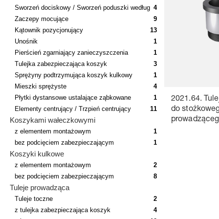
Sworzeń dociskowy / Sworzeń poduszki według
4
Zaczepy mocujące
9
Kątownik pozycjonujący
13
Unośnik
1
Pierścień zgarniający zanieczyszczenia
1
Tulejka zabezpieczająca koszyk
3
Sprężyny podtrzymująca koszyk kulkowy
1
Mieszki sprężyste
4
Płytki dystansowe ustalające ząbkowane
1
2021.64. Tul
Elementy centrujący / Trzpień centrujący
11
do stożkoweg
Koszykami wałeczkowymi
prowadząceg
z elementem montażowym
1
bez podcięciem zabezpieczającym
1
Koszyki kulkowe
z elementem montażowym
2
bez podcięciem zabezpieczającym
8
Tuleje prowadząca
Tuleje toczne
2
z tulejka zabezpieczająca koszyk
4