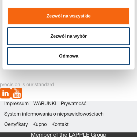
Zezwól na wszystkie
Zezwól na wybór
2025.94. Zespół prowadzący wg normy firmy Mercedes-
Benz
Odmowa
precision is our standard
Impressum
WARUNKI
Prywatność
System informowania o nieprawidłowościach
Certyfikaty
Kupno
Kontakt
Member of the LÄPPLE Group