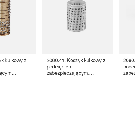
yk kulkowy z
2060.41. Koszyk kulkowy z
2060.
podcięciem
podc
jącym,
zabezpieczającym,
zabe
Tworzywo sztuczne
Alum