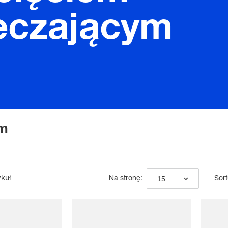
eczającym
ym
ykuł
15
Na stronę:
Sort