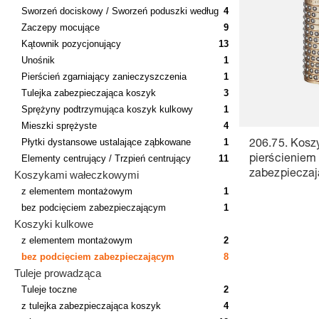
Sworzeń dociskowy / Sworzeń poduszki według
4
Zaczepy mocujące
9
Kątownik pozycjonujący
13
Unośnik
1
Pierścień zgarniający zanieczyszczenia
1
Tulejka zabezpieczająca koszyk
3
Sprężyny podtrzymująca koszyk kulkowy
1
Mieszki sprężyste
4
Płytki dystansowe ustalające ząbkowane
1
206.75. Kosz
Elementy centrujący / Trzpień centrujący
11
pierścieniem
Koszykami wałeczkowymi
zabezpiecza
Mosiądz
z elementem montażowym
1
bez podcięciem zabezpieczającym
1
Koszyki kulkowe
z elementem montażowym
2
bez podcięciem zabezpieczającym
8
Tuleje prowadząca
Tuleje toczne
2
z tulejka zabezpieczająca koszyk
4