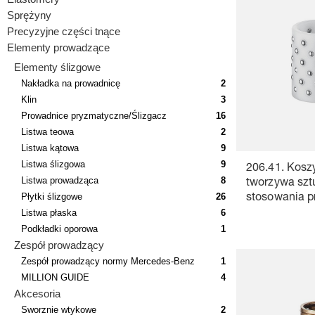
Sprężyny
Precyzyjne części tnące
Elementy prowadzące
Elementy ślizgowe
Nakładka na prowadnicę
2
Klin
3
Prowadnice pryzmatyczne/Ślizgacz
16
Listwa teowa
2
Listwa kątowa
9
Listwa ślizgowa
9
206.41. Kosz
Listwa prowadząca
8
tworzywa szt
Płytki ślizgowe
26
stosowania p
Listwa płaska
6
najwyższych 
Podkładki oporowa
1
Zespół prowadzący
Zespół prowadzący normy Mercedes-Benz
1
MILLION GUIDE
4
Akcesoria
Sworznie wtykowe
2