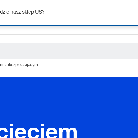
ceholder.category
dzić nasz sklep US?
em zabezpieczającym
cięciem