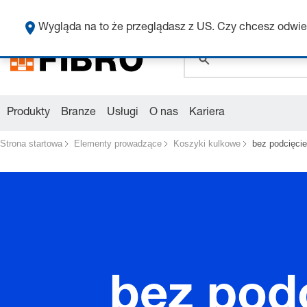
global.search.pla
Wygląda na to że przeglądasz z US. Czy chcesz odwie
Produkty
Branze
Usługi
O nas
Kariera
Strona startowa
Elementy prowadzące
Koszyki kulkowe
bez podcięci
bez pod