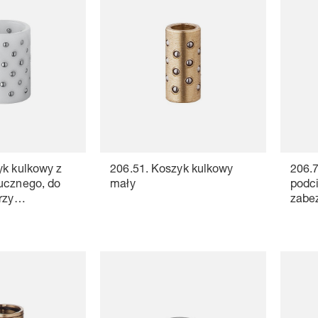
yk kulkowy z
206.51. Koszyk kulkowy
206.7
ucznego, do
mały
podc
rzy
zabe
prędkościach
Mosi