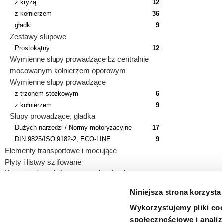
z kryzą
12
z kołnierzem
36
gładki
9
Zestawy słupowe
Prostokątny
12
Wymienne słupy prowadzące bz centralnie
mocowanym kołnierzem oporowym
Wymienne słupy prowadzące
z trzonem stożkowym
6
z kołnierzem
9
Słupy prowadzące, gładka
Dużych narzędzi / Normy motoryzacyjne
17
DIN 9825/ISO 9182-2, ECO-LINE
9
Elementy transportowe i mocujące
Płyty i listwy szlifowane
Korpusy tłoczników z prowadzeniami
Niniejsza strona korzysta
Wykorzystujemy pliki coo
społecznościowe i analiz