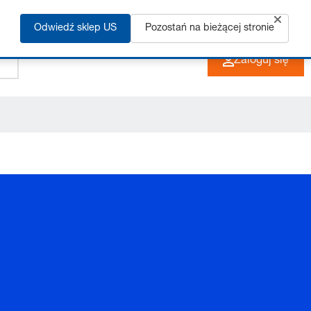
Odwiedź sklep US
Pozostań na bieżącej stronie
+48 33 480 22 10
PL
Zaloguj się