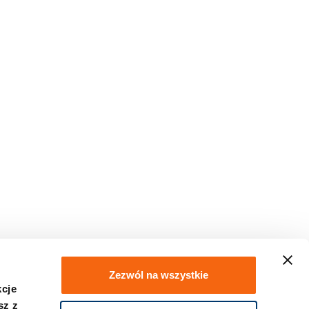
Zezwól na wszystkie
kcje
sz z