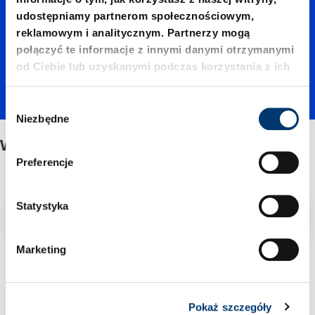
nie
udostępniamy partnerom społecznościowym,
reklamowym i analitycznym. Partnerzy mogą
gładka
połączyć te informacje z innymi danymi otrzymanymi
od Ciebie lub uzyskanymi podczas korzystania z ich
usług.
W
Niezbędne
y
b
Wykonanie gładka
ó
Preferencje
r
z
g
Statystyka
Filtr/sortowanie
o
d
Marketing
y
1 Znaleziono artykuł
Pokaż szczegóły