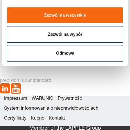
Zezwól na wszystkie
Zezwól na wybór
2473.02. Odklejacz kulkowy gładki
Odmowa
precision is our standard
Impressum
WARUNKI
Prywatność
System informowania o nieprawidłowościach
Certyfikaty
Kupno
Kontakt
Member of the LÄPPLE Group