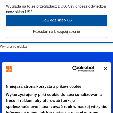
Wygląda na to że przeglądasz z US. Czy chcesz odwiedzić
nasz sklep US?
Odwiedź sklep US
Zaloguj się
Pozostań na bieżącej stronie
Strona startowa
Sprężyny
Odklejacze gazowe
z Kulka
Wykonanie gładka
Niniejsza strona korzysta z plików cookie
Wykona
Wykorzystujemy pliki cookie do spersonalizowania
treści i reklam, aby oferować funkcje
społecznościowe i analizować ruch w naszej witrynie.
Informacje o tym, jak korzystasz z naszej witryny,