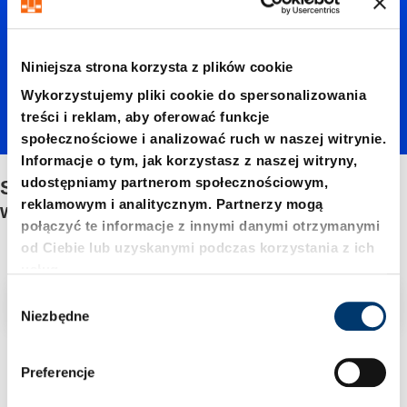
ń
docisko
Niniejsza strona korzysta z plików cookie
Wykorzystujemy pliki cookie do spersonalizowania
treści i reklam, aby oferować funkcje
wy /
społecznościowe i analizować ruch w naszej witrynie.
Informacje o tym, jak korzystasz z naszej witryny,
udostępniamy partnerom społecznościowym,
Sworzeń dociskowy / Sworzeń poduszki
Sworze
reklamowym i analitycznym. Partnerzy mogą
według
połączyć te informacje z innymi danymi otrzymanymi
od Ciebie lub uzyskanymi podczas korzystania z ich
ń
usług.
W
Filtr/sortowanie
Niezbędne
podusz
y
b
4 Znaleziono artykuł
ó
Preferencje
r
z