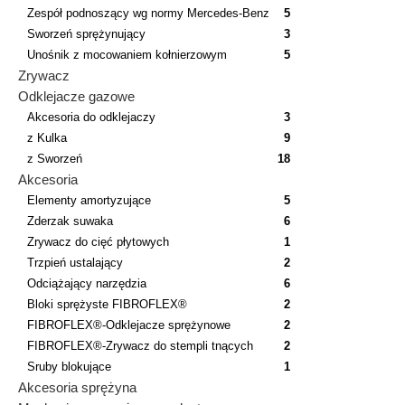
Zespół podnoszący wg normy Mercedes-Benz
5
Sworzeń sprężynujący
3
Unośnik z mocowaniem kołnierzowym
5
Zrywacz
Odklejacze gazowe
Akcesoria do odklejaczy
3
z Kulka
9
z Sworzeń
18
Akcesoria
Elementy amortyzujące
5
Zderzak suwaka
6
Zrywacz do cięć płytowych
1
Trzpień ustalający
2
Odciążający narzędzia
6
Bloki sprężyste FIBROFLEX®
2
FIBROFLEX®-Odklejacze sprężynowe
2
FIBROFLEX®-Zrywacz do stempli tnących
2
Sruby blokujące
1
Akcesoria sprężyna