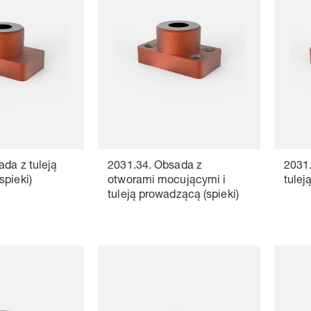
da z tuleją
2031.34. Obsada z
2031.
spieki)
otworami mocującymi i
tulej
tuleją prowadzącą (spieki)