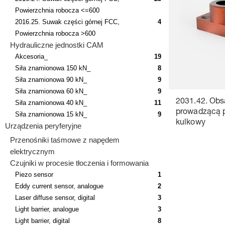
Powierzchnia robocza <=600
2016.25. Suwak części górnej FCC,
4
Powierzchnia robocza >600
Hydrauliczne jednostki CAM
Akcesoria_
19
Siła znamionowa 150 kN_
8
Siła znamionowa 90 kN_
9
Siła znamionowa 60 kN_
9
2031.42. Obsa
Siła znamionowa 40 kN_
11
prowadzącą 
Siła znamionowa 15 kN_
9
kulkowy
Urządzenia peryferyjne
Przenośniki taśmowe z napędem
elektrycznym
Czujniki w procesie tłoczenia i formowania
Piezo sensor
1
Eddy current sensor, analogue
2
Laser diffuse sensor, digital
3
Light barrier, analogue
3
Light barrier, digital
8