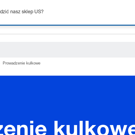
ceholder.sku
dzić nasz sklep US?
ceholder.name
ceholder.category
Prowadzenie kulkowe
enie kulkow