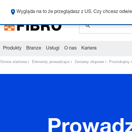
global.search.pla
Wygląda na to że przeglądasz z US. Czy chcesz odwie
global.search.pla
global.search.pla
Produkty
Branze
Usługi
O nas
Kariera
Strona startowa
Elementy prowadzące
Zestawy słupowe
Prostokątny
Prowadz