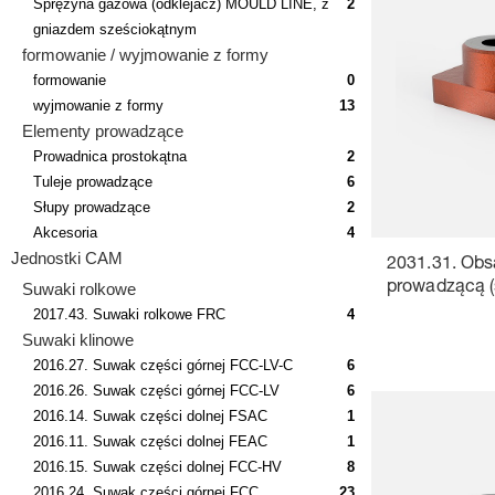
Sprężyna gazowa (odklejacz) MOULD LINE, z
2
gniazdem sześciokątnym
formowanie / wyjmowanie z formy
formowanie
0
wyjmowanie z formy
13
Elementy prowadzące
Prowadnica prostokątna
2
Tuleje prowadzące
6
Słupy prowadzące
2
Akcesoria
4
Jednostki CAM
2031.31. Obsa
Suwaki rolkowe
prowadzącą (
2017.43. Suwaki rolkowe FRC
4
Suwaki klinowe
2016.27. Suwak części górnej FCC-LV-C
6
2016.26. Suwak części górnej FCC-LV
6
2016.14. Suwak części dolnej FSAC
1
2016.11. Suwak części dolnej FEAC
1
2016.15. Suwak części dolnej FCC-HV
8
2016.24. Suwak części górnej FCC,
23