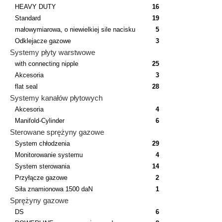
HEAVY DUTY
16
Standard
19
małowymiarowa, o niewielkiej sile nacisku
5
Odklejacze gazowe
3
Systemy płyty warstwowe
with connecting nipple
25
Akcesoria
3
flat seal
28
Systemy kanałów płytowych
Akcesoria
4
Manifold-Cylinder
6
Sterowane sprężyny gazowe
System chłodzenia
29
Monitorowanie systemu
4
System sterowania
14
Przyłącze gazowe
2
Siła znamionowa 1500 daN
1
Sprężyny gazowe
DS
6