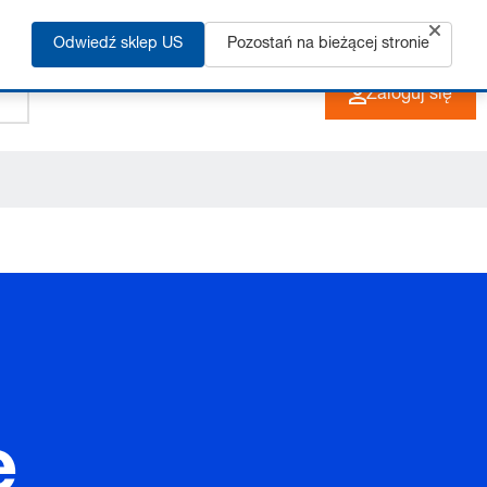
Odwiedź sklep US
Pozostań na bieżącej stronie
+48 33 480 22 10
PL
Zaloguj się
e