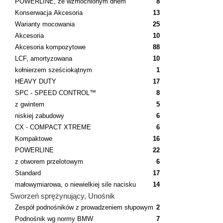
POWERLINE, ze wzmocnionym dnem
8
Konserwacja Akcesoria
13
Warianty mocowania
25
Akcesoria
10
Akcesoria kompozytowe
88
LCF, amortyzowana
10
kołnierzem sześciokątnym
1
HEAVY DUTY
17
SPC - SPEED CONTROL™
8
z gwintem
5
niskiej zabudowy
6
CX - COMPACT XTREME
6
Kompaktowe
16
POWERLINE
22
z otworem przelotowym
6
Standard
17
małowymiarowa, o niewielkiej sile nacisku
14
Sworzeń sprężynujący, Unośnik
Zespół podnośników z prowadzeniem słupowym
2
Podnośnik wg normy BMW
7