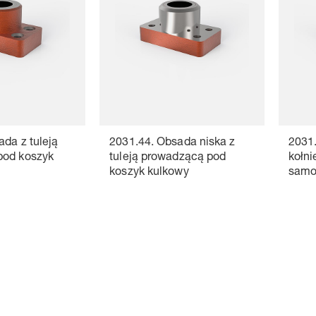
da z tuleją
2031.44. Obsada niska z
2031
pod koszyk
tuleją prowadzącą pod
kołni
koszyk kulkowy
samos
grafit