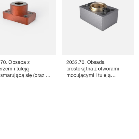
.70. Obsada z
2032.70. Obsada
erzem i tuleją
prostokątna z otworami
marującą się (brąz +
mocującymi i tuleją
)
samosmarującą się (brąz +
grafit)