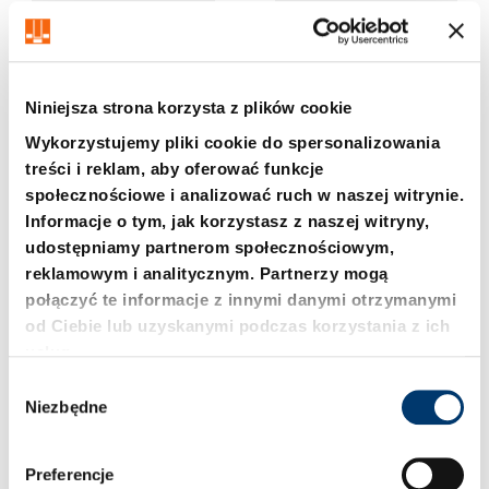
Niniejsza strona korzysta z plików cookie
Wykorzystujemy pliki cookie do spersonalizowania
treści i reklam, aby oferować funkcje
społecznościowe i analizować ruch w naszej witrynie.
201.01. Korpus tłocznika
201.03. Korpus tłocznika
Informacje o tym, jak korzystasz z naszej witryny,
z prowadzeniami
z prowadzeniami
udostępniamy partnerom społecznościowym,
DIN 9812, typ D/DG
DIN 9814, typ D/DG
reklamowym i analitycznym. Partnerzy mogą
połączyć te informacje z innymi danymi otrzymanymi
od Ciebie lub uzyskanymi podczas korzystania z ich
usług.
W
Niezbędne
y
b
ó
Preferencje