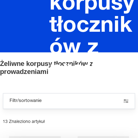
korpusy
tłocznik
ów z
Żeliwne korpusy tłoczników z
prowad
prowadzeniami
zeniami
Filtr/sortowanie
13 Znaleziono artykuł