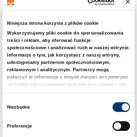
Niniejsza strona korzysta z plików cookie
Wykorzystujemy pliki cookie do spersonalizowania
treści i reklam, aby oferować funkcje
2052.71. Tuleja
2478. Sworzeń
społecznościowe i analizować ruch w naszej witrynie.
prowadząca do sworznia
sprężynujący ze sprężyną
Informacje o tym, jak korzystasz z naszej witryny,
sprężynującego
gazową
2478.20. .1
udostępniamy partnerom społecznościowym,
reklamowym i analitycznym. Partnerzy mogą
połączyć te informacje z innymi danymi otrzymanymi
od Ciebie lub uzyskanymi podczas korzystania z ich
usług.
W
Niezbędne
y
b
ó
Preferencje
r