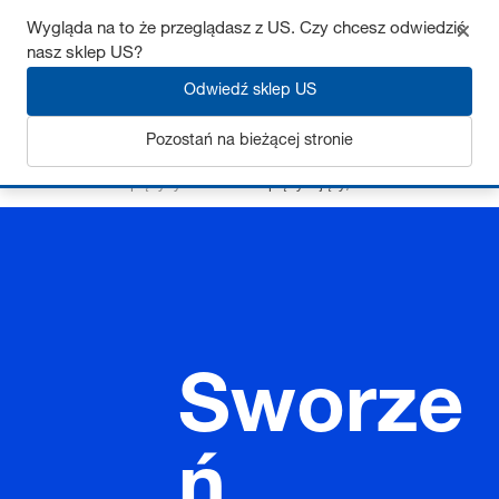
Wygląda na to że przeglądasz z US. Czy chcesz odwiedzić
nasz sklep US?
Odwiedź sklep US
Zaloguj się
Pozostań na bieżącej stronie
Strona startowa
Sprężyny
Sworzeń sprężynujący, Unośnik
Sworze
ń