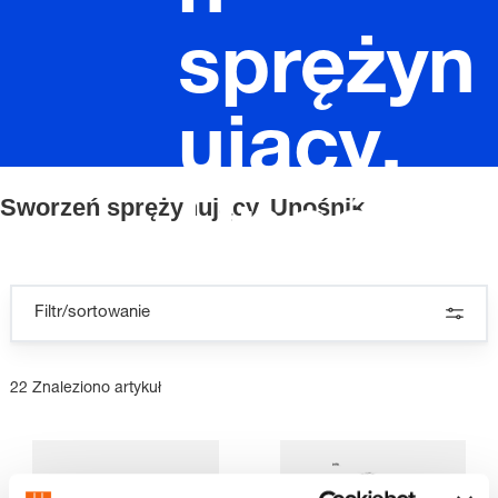
sprężyn
ujący,
Sworzeń sprężynujący, Unośnik
Unośnik
Filtr/sortowanie
22 Znaleziono artykuł