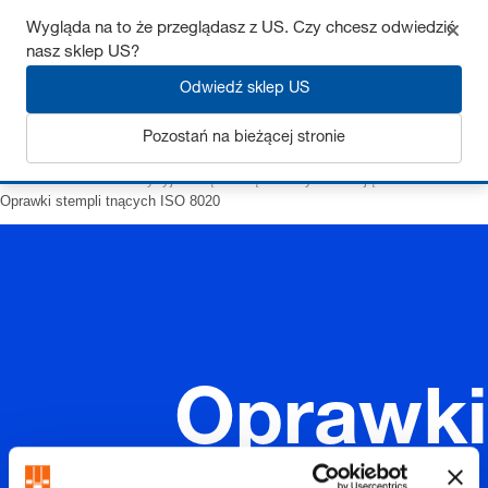
Wygląda na to że przeglądasz z US. Czy chcesz odwiedzić
nasz sklep US?
Odwiedź sklep US
Zaloguj się
Pozostań na bieżącej stronie
Strona startowa
Precyzyjne części tnące
Płyta mocująca i akcesoria
Oprawki stempli tnących ISO 8020
Oprawki