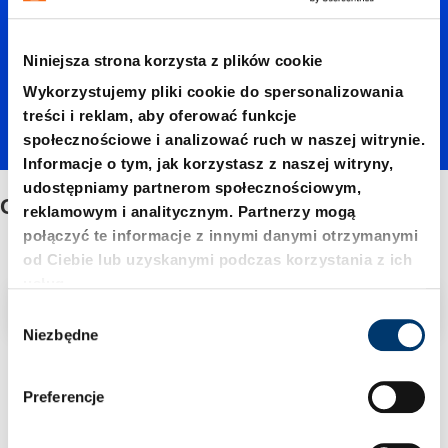
stempli
Niniejsza strona korzysta z plików cookie
tnących
Wykorzystujemy pliki cookie do spersonalizowania
treści i reklam, aby oferować funkcje
ISO
społecznościowe i analizować ruch w naszej witrynie.
Informacje o tym, jak korzystasz z naszej witryny,
udostępniamy partnerom społecznościowym,
Oprawki stempli tnących ISO 8020
8020
reklamowym i analitycznym. Partnerzy mogą
połączyć te informacje z innymi danymi otrzymanymi
od Ciebie lub uzyskanymi podczas korzystania z ich
usług.
Filtr/sortowanie
W
Niezbędne
y
b
3 Znaleziono artykuł
ó
Preferencje
r
z