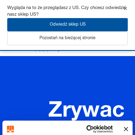
Wygląda na to że przeglądasz z US. Czy chcesz odwiedzić
nasz sklep US?
Odwiedź sklep US
Zaloguj się
Pozostań na bieżącej stronie
Strona startowa
Sprężyny
Zrywacz
Zrywac
z