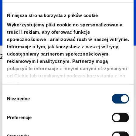
Niniejsza strona korzysta z plików cookie
Wykorzystujemy pliki cookie do spersonalizowania
treści i reklam, aby oferować funkcje
społecznościowe i analizować ruch w naszej witrynie.
Informacje o tym, jak korzystasz z naszej witryny,
udostępniamy partnerom społecznościowym,
Zrywacz
reklamowym i analitycznym. Partnerzy mogą
połączyć te informacje z innymi danymi otrzymanymi
od Ciebie lub uzyskanymi podczas korzystania z ich
usług.
Filtr/sortowanie
W
Niezbędne
y
3 Znaleziono artykuł
b
ó
Preferencje
r
z