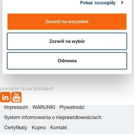
Pokaż szczegóły
Zezwól na wszystkie
Zezwól na wybór
2480.23. Sprężyna gazowa małowymiarowa, o niewielkiej
sile nacisku
Odmowa
precision is our standard
Impressum
WARUNKI
Prywatność
System informowania o nieprawidłowościach
Certyfikaty
Kupno
Kontakt