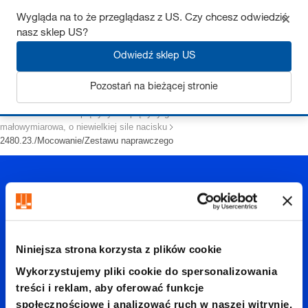
Wygląda na to że przeglądasz z US. Czy chcesz odwiedzić
nasz sklep US?
Odwiedź sklep US
Zaloguj się
Pozostań na bieżącej stronie
Strona startowa
Sprężyny
Sprężyny gazowe
małowymiarowa, o niewielkiej sile nacisku
2480.23./Mocowanie/Zestawu naprawczego
Niniejsza strona korzysta z plików cookie
2480.23.
Wykorzystujemy pliki cookie do spersonalizowania
treści i reklam, aby oferować funkcje
społecznościowe i analizować ruch w naszej witrynie.