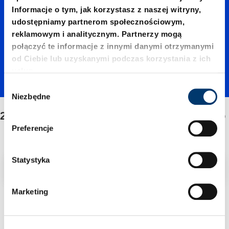
/Mocow
Informacje o tym, jak korzystasz z naszej witryny,
udostępniamy partnerom społecznościowym,
reklamowym i analitycznym. Partnerzy mogą
anie/Ze
połączyć te informacje z innymi danymi otrzymanymi
od Ciebie lub uzyskanymi podczas korzystania z ich
usług.
stawu
W
Niezbędne
y
b
2480.23./Mocowanie/Zestawu naprawczego
napraw
ó
Preferencje
r
z
czego
g
Statystyka
Filtr/sortowanie
o
d
Marketing
y
1 Znaleziono artykuł