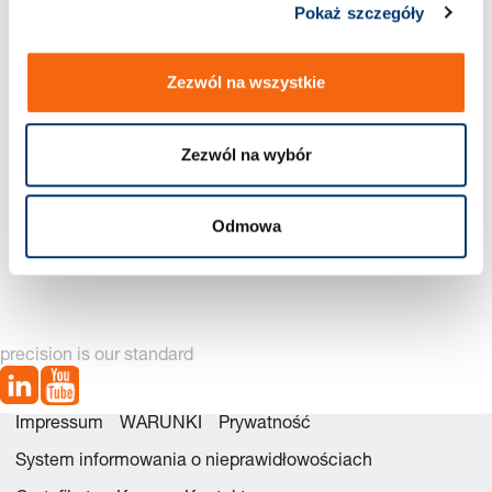
Pokaż szczegóły
Nowa generacja dostępna – zobacz alternatywy produktów
Zezwól na wszystkie
Zezwól na wybór
Odmowa
2487.12.33.06600. Sprężyna gazowa POWERLINE, ze
wzmocnionym dnem
precision is our standard
Impressum
WARUNKI
Prywatność
System informowania o nieprawidłowościach