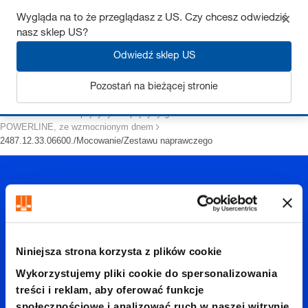
Wygląda na to że przeglądasz z US. Czy chcesz odwiedzić
nasz sklep US?
Odwiedź sklep US
Zaloguj się
Pozostań na bieżącej stronie
Strona startowa
Sprężyny
Sprężyny gazowe
POWERLINE, ze wzmocnionym dnem
2487.12.33.06600./Mocowanie/Zestawu naprawczego
Niniejsza strona korzysta z plików cookie
2487.12.
Wykorzystujemy pliki cookie do spersonalizowania
treści i reklam, aby oferować funkcje
społecznościowe i analizować ruch w naszej witrynie.