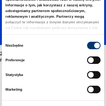
33.0660
Informacje o tym, jak korzystasz z naszej witryny,
udostępniamy partnerom społecznościowym,
reklamowym i analitycznym. Partnerzy mogą
0./Moco
połączyć te informacje z innymi danymi otrzymanymi
od Ciebie lub uzyskanymi podczas korzystania z ich
usług.
wanie/Z
W
Niezbędne
y
b
2487.12.33.06600./Mocowanie/Zestawu
estawu
ó
naprawczego
Preferencje
r
z
napraw
g
Statystyka
o
Filtr/sortowanie
d
czego
Marketing
y
1 Znaleziono artykuł