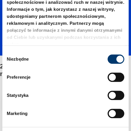
społecznościowe i analizować ruch w naszej witrynie.
01900./
Informacje o tym, jak korzystasz z naszej witryny,
udostępniamy partnerom społecznościowym,
reklamowym i analitycznym. Partnerzy mogą
Mocow
połączyć te informacje z innymi danymi otrzymanymi
od Ciebie lub uzyskanymi podczas korzystania z ich
usług.
anie/Ze
W
Niezbędne
y
2497.12.01900./Mocowanie/Zestawu
stawu
b
naprawczego
ó
Preferencje
r
napraw
z
g
Statystyka
Filtr/sortowanie
o
czego
d
Marketing
y
2 Znaleziono artykuł