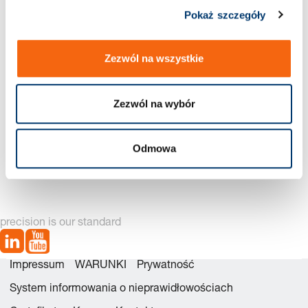
Pokaż szczegóły
Nowa generacja dostępna – zobacz
alternatywy produktów
Zezwól na wszystkie
Zezwól na wybór
2497.12.01900 Zestawu
2497.12.01900. Sprężyna
Odmowa
naprawczego
gazowa CX -Compact
Xtreme
precision is our standard
Impressum
WARUNKI
Prywatność
System informowania o nieprawidłowościach