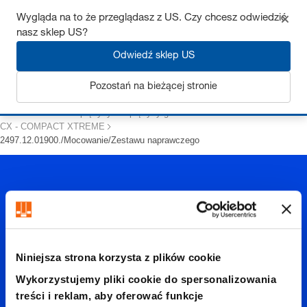
Wygląda na to że przeglądasz z US. Czy chcesz odwiedzić
nasz sklep US?
Odwiedź sklep US
Zaloguj się
Pozostań na bieżącej stronie
Strona startowa
Sprężyny
Sprężyny gazowe
CX - COMPACT XTREME
2497.12.01900./Mocowanie/Zestawu naprawczego
Niniejsza strona korzysta z plików cookie
2497.12.
Wykorzystujemy pliki cookie do spersonalizowania
treści i reklam, aby oferować funkcje