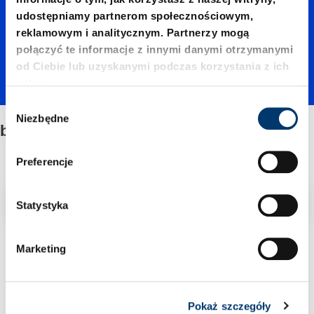
udostępniamy partnerom społecznościowym,
a
reklamowym i analitycznym. Partnerzy mogą
połączyć te informacje z innymi danymi otrzymanymi
od Ciebie lub uzyskanymi podczas korzystania z ich
usług.
W
Niezbędne
y
bez kołnierza
b
ó
Preferencje
r
z
Filtr/sortowanie
g
Statystyka
o
d
2 Znaleziono artykuł
Marketing
y
Pokaż szczegóły