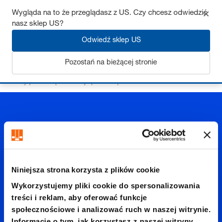
Wygląda na to że przeglądasz z US. Czy chcesz odwiedzić
nasz sklep US?
Zaloguj się
Odwiedź sklep US
Pozostań na bieżącej stronie
Strona startowa
Standardowe elementy do budowy form
Elementy prowadzące
Tuleje prowadzące
bez kołnierza
Niniejsza strona korzysta z plików cookie
bez
Wykorzystujemy pliki cookie do spersonalizowania
treści i reklam, aby oferować funkcje
kołnierz
społecznościowe i analizować ruch w naszej witrynie.
Informacje o tym, jak korzystasz z naszej witryny,