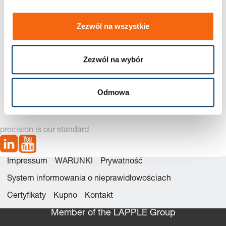
Zezwól na wszystkie
Zezwól na wybór
3120.70. Tuleja
3120.71. Tuleja
prowadząca, Brąz z
prowadząca gładka (brąz)
wkładkami grafitowymi
Odmowa
precision is our standard
Impressum
WARUNKI
Prywatność
System informowania o nieprawidłowościach
Certyfikaty
Kupno
Kontakt
Member of the LÄPPLE Group