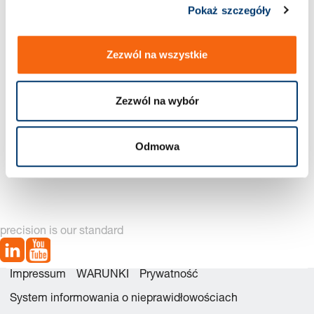
Zestaw
Pokaż szczegóły
Nowa generacja dostępna – zobacz
u
alternatywy produktów
Zezwól na wszystkie
napraw
Zezwól na wybór
czego
Odmowa
2490.14.07500 Zestawu
2490.14.07500. Sprężyna
naprawczego
gazowa Kompaktowa
precision is our standard
Impressum
WARUNKI
Prywatność
System informowania o nieprawidłowościach