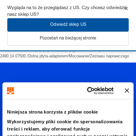
Wygląda na to że przeglądasz z US. Czy chcesz odwiedzić
nasz sklep US?
Odwiedź sklep US
Zaloguj się
Pozostań na bieżącej stronie
Strona startowa
Sprężyny
Sprężyny gazowe
Kompaktowe
2490.14.07500./Dolna płyta-adapterem/Mocowanie/Zestawu naprawczego
2490.14.
Niniejsza strona korzysta z plików cookie
Wykorzystujemy pliki cookie do spersonalizowania
treści i reklam, aby oferować funkcje