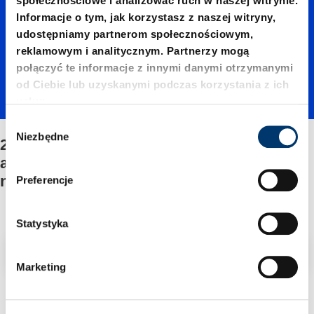
07500./
społecznościowe i analizować ruch w naszej witrynie.
Informacje o tym, jak korzystasz z naszej witryny,
udostępniamy partnerom społecznościowym,
Dolna
reklamowym i analitycznym. Partnerzy mogą
połączyć te informacje z innymi danymi otrzymanymi
od Ciebie lub uzyskanymi podczas korzystania z ich
płyta-
usług.
W
Niezbędne
y
2490.14.07500./Dolna płyta-
adapter
b
adapterem/Mocowanie/Zestawu
ó
naprawczego
Preferencje
r
em/Moc
z
g
Statystyka
o
owanie/
Filtr/sortowanie
d
Marketing
y
2 Znaleziono artykuł