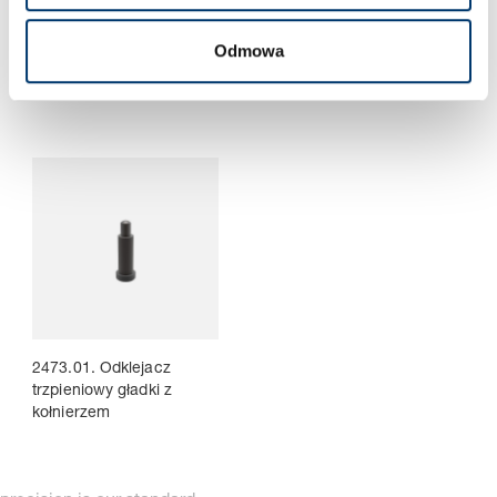
2472.05._35. Odklejacz
2472.06._36. Odklejacz
trzpieniowy, normalna siła
trzpieniowy, zwiększona
Odmowa
nacisku
siła nacisku
2473.01. Odklejacz
trzpieniowy gładki z
kołnierzem