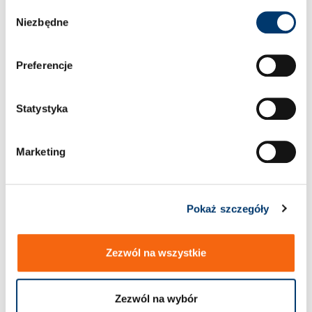
W
Niezbędne
y
b
ó
Preferencje
r
z
g
Statystyka
2472.01._21._22._31.
2472.02. Odklejacz
o
Odklejacz trzpieniowy,
trzpieniowy, zwiększona
normalna siła nacisku
siła nacisku
d
Marketing
y
Pokaż szczegóły
Zezwól na wszystkie
Zezwól na wybór