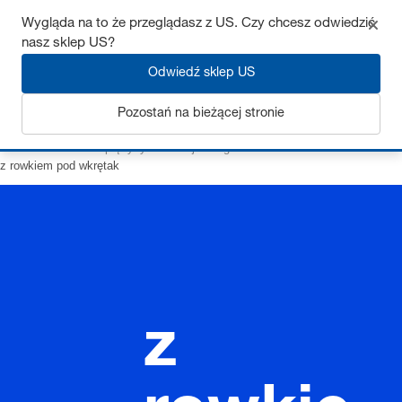
Wygląda na to że przeglądasz z US. Czy chcesz odwiedzić
nasz sklep US?
Odwiedź sklep US
Zaloguj się
Pozostań na bieżącej stronie
Strona startowa
Sprężyny
Odklejacze gazowe
z Sworzeń
z rowkiem pod wkrętak
z