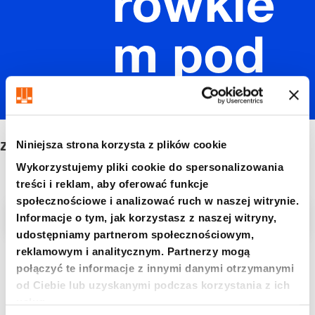
rowkie
m pod
wkrętak
z rowkiem pod wkrętak
Niniejsza strona korzysta z plików cookie
Wykorzystujemy pliki cookie do spersonalizowania
treści i reklam, aby oferować funkcje
społecznościowe i analizować ruch w naszej witrynie.
Filtr/sortowanie
Informacje o tym, jak korzystasz z naszej witryny,
udostępniamy partnerom społecznościowym,
reklamowym i analitycznym. Partnerzy mogą
5 Znaleziono artykuł
połączyć te informacje z innymi danymi otrzymanymi
od Ciebie lub uzyskanymi podczas korzystania z ich
usług.