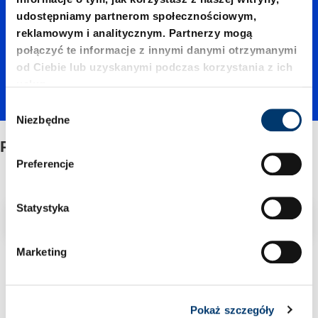
ki
udostępniamy partnerom społecznościowym,
reklamowym i analitycznym. Partnerzy mogą
oporow
połączyć te informacje z innymi danymi otrzymanymi
od Ciebie lub uzyskanymi podczas korzystania z ich
usług.
a
W
Niezbędne
y
b
Podkładki oporowa
ó
Preferencje
r
z
g
Statystyka
Filtr/sortowanie
o
d
Marketing
y
1 Znaleziono artykuł
Pokaż szczegóły