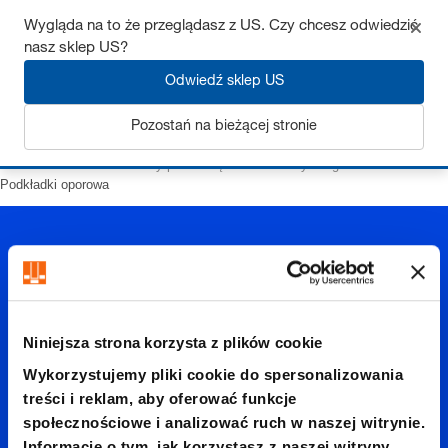
Wygląda na to że przeglądasz z US. Czy chcesz odwiedzić
nasz sklep US?
Odwiedź sklep US
Zaloguj się
Pozostań na bieżącej stronie
Strona startowa
Elementy prowadzące
Elementy ślizgowe
Podkładki oporowa
Niniejsza strona korzysta z plików cookie
Podkład
Wykorzystujemy pliki cookie do spersonalizowania
treści i reklam, aby oferować funkcje
społecznościowe i analizować ruch w naszej witrynie.
Informacje o tym, jak korzystasz z naszej witryny,