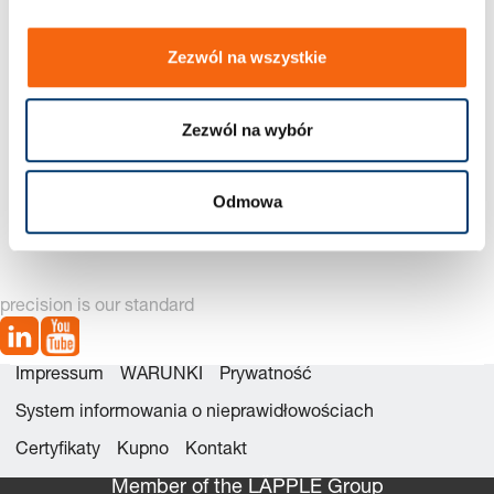
Zezwól na wszystkie
Zezwól na wybór
2053.70. Podkładka oporowa, Brąz z wkładkami grafitowymi
Odmowa
precision is our standard
Impressum
WARUNKI
Prywatność
System informowania o nieprawidłowościach
Certyfikaty
Kupno
Kontakt
Member of the LÄPPLE Group