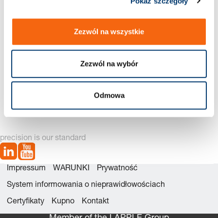
Pokaż szczegóły
zeniami
Zezwól na wszystkie
Zezwól na wybór
201.14x. Mini prasa na
2011.4x. Mini prasa na
bazie korpusu z
bazie korpusu z
Odmowa
prowadzeniami, napęd
prowadzeniami
ręczny
precision is our standard
Impressum
WARUNKI
Prywatność
System informowania o nieprawidłowościach
Certyfikaty
Kupno
Kontakt