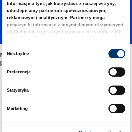
Informacje o tym, jak korzystasz z naszej witryny,
udostępniamy partnerom społecznościowym,
bazie
reklamowym i analitycznym. Partnerzy mogą
połączyć te informacje z innymi danymi otrzymanymi
od Ciebie lub uzyskanymi podczas korzystania z ich
korpusó
usług.
W
Niezbędne
Małych pras na bazie korpusów tłocznika z
w
y
prowadzeniami
b
ó
Preferencje
tłocznik
r
z
g
Statystyka
Filtr/sortowanie
a z
o
d
Marketing
2 Znaleziono artykuł
y
prowad