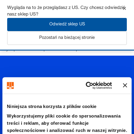
Wygląda na to że przeglądasz z US. Czy chcesz odwiedzić
nasz sklep US?
Zaloguj się
Odwiedź sklep US
Pozostań na bieżącej stronie
Strona startowa
Korpusy tłoczników z prowadzeniami
Małych pras na bazie korpusów tłocznika z prowadzeniami
Małych
Niniejsza strona korzysta z plików cookie
Wykorzystujemy pliki cookie do spersonalizowania
treści i reklam, aby oferować funkcje
pras na
społecznościowe i analizować ruch w naszej witrynie.