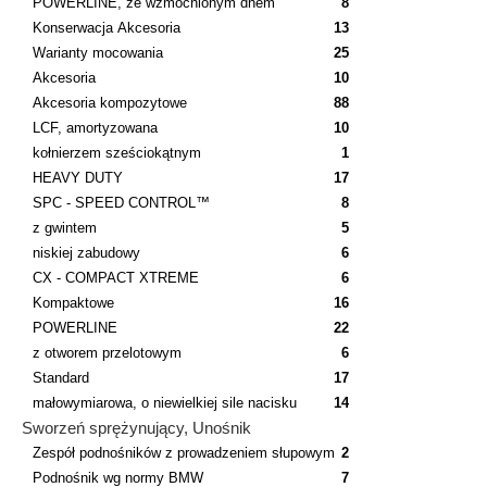
POWERLINE, ze wzmocnionym dnem
8
Konserwacja Akcesoria
13
Warianty mocowania
25
Akcesoria
10
Akcesoria kompozytowe
88
LCF, amortyzowana
10
kołnierzem sześciokątnym
1
HEAVY DUTY
17
SPC - SPEED CONTROL™
8
z gwintem
5
niskiej zabudowy
6
CX - COMPACT XTREME
6
Kompaktowe
16
POWERLINE
22
z otworem przelotowym
6
Standard
17
małowymiarowa, o niewielkiej sile nacisku
14
Sworzeń sprężynujący, Unośnik
Zespół podnośników z prowadzeniem słupowym
2
Podnośnik wg normy BMW
7