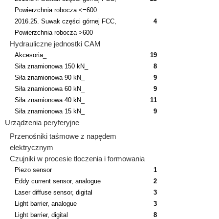
Powierzchnia robocza <=600
2016.25. Suwak części górnej FCC,
4
Powierzchnia robocza >600
Hydrauliczne jednostki CAM
Akcesoria_
19
Siła znamionowa 150 kN_
8
Siła znamionowa 90 kN_
9
Siła znamionowa 60 kN_
9
Siła znamionowa 40 kN_
11
Siła znamionowa 15 kN_
9
Urządzenia peryferyjne
Przenośniki taśmowe z napędem
elektrycznym
Czujniki w procesie tłoczenia i formowania
Piezo sensor
1
Eddy current sensor, analogue
2
Laser diffuse sensor, digital
3
Light barrier, analogue
3
Light barrier, digital
8