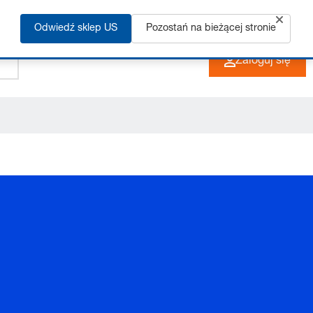
Odwiedź sklep US
Pozostań na bieżącej stronie
+48 33 480 22 10
PL
Zaloguj się