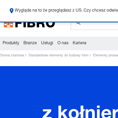
global.search.pla
Wygląda na to że przeglądasz z US. Czy chcesz odwie
global.search.pla
global.search.pla
Produkty
Branze
Usługi
O nas
Kariera
Strona startowa
Standardowe elementy do budowy form
Elementy prowa
z kołni