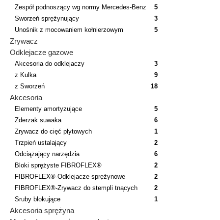
Zespół podnoszący wg normy Mercedes-Benz
5
Sworzeń sprężynujący
3
Unośnik z mocowaniem kołnierzowym
5
Zrywacz
Odklejacze gazowe
Akcesoria do odklejaczy
3
z Kulka
9
z Sworzeń
18
Akcesoria
Elementy amortyzujące
5
Zderzak suwaka
6
Zrywacz do cięć płytowych
1
Trzpień ustalający
2
Odciążający narzędzia
6
Bloki sprężyste FIBROFLEX®
2
FIBROFLEX®-Odklejacze sprężynowe
2
FIBROFLEX®-Zrywacz do stempli tnących
2
Sruby blokujące
1
Akcesoria sprężyna