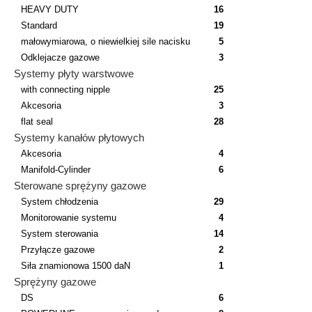
HEAVY DUTY
16
Standard
19
małowymiarowa, o niewielkiej sile nacisku
5
Odklejacze gazowe
3
Systemy płyty warstwowe
with connecting nipple
25
Akcesoria
3
flat seal
28
Systemy kanałów płytowych
Akcesoria
4
Manifold-Cylinder
6
Sterowane sprężyny gazowe
System chłodzenia
29
Monitorowanie systemu
4
System sterowania
14
Przyłącze gazowe
2
Siła znamionowa 1500 daN
1
Sprężyny gazowe
DS
6