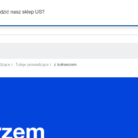
ceholder.sku
dzić nasz sklep US?
ceholder.name
ceholder.category
dzące
Tuleje prowadzące
z kołnierzem
erzem