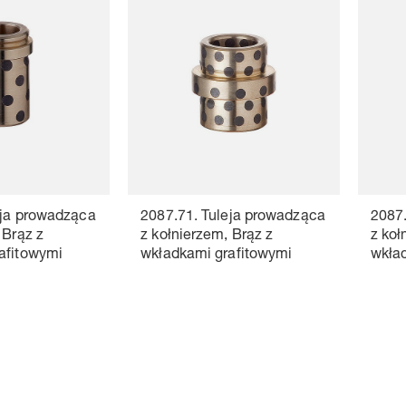
eja prowadząca
2087.71. Tuleja prowadząca
2087.
 Brąz z
z kołnierzem, Brąz z
z koł
afitowymi
wkładkami grafitowymi
wkła