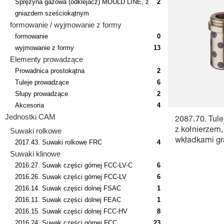
Sprężyna gazowa (odklejacz) MOULD LINE, z
2
gniazdem sześciokątnym
formowanie / wyjmowanie z formy
formowanie
0
wyjmowanie z formy
13
Elementy prowadzące
Prowadnica prostokątna
2
Tuleje prowadzące
6
Słupy prowadzące
2
Akcesoria
4
Jednostki CAM
2087.70. Tul
Suwaki rolkowe
z kołnierzem,
wkładkami gr
2017.43. Suwaki rolkowe FRC
4
Suwaki klinowe
2016.27. Suwak części górnej FCC-LV-C
6
2016.26. Suwak części górnej FCC-LV
6
2016.14. Suwak części dolnej FSAC
1
2016.11. Suwak części dolnej FEAC
1
2016.15. Suwak części dolnej FCC-HV
8
2016.24. Suwak części górnej FCC,
23