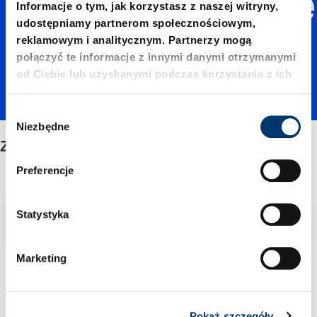
onej sile
Informacje o tym, jak korzystasz z naszej witryny,
udostępniamy partnerom społecznościowym,
reklamowym i analitycznym. Partnerzy mogą
nacisku
połączyć te informacje z innymi danymi otrzymanymi
od Ciebie lub uzyskanymi podczas korzystania z ich
usług.
W
Niezbędne
y
Zwiększonej sile nacisku
b
ó
Preferencje
r
z
Filtr/sortowanie
g
Statystyka
o
d
Marketing
2 Znaleziono artykuł
y
Pokaż szczegóły