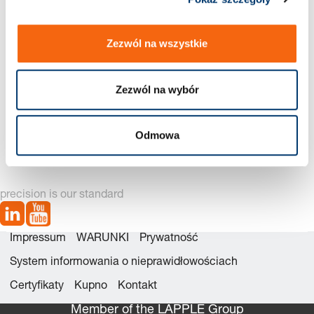
Zezwól na wszystkie
Zezwól na wybór
2472.04._34. Odklejacz
2472.08. Odklejacz
trzpieniowy, zwiększona
trzpieniowy uszczelniany
Odmowa
siła nacisku
z rowkiem i gniazdem
sześciokątnym,
zwiększona siła sprężyny
precision is our standard
Impressum
WARUNKI
Prywatność
System informowania o nieprawidłowościach
Certyfikaty
Kupno
Kontakt
Member of the LÄPPLE Group