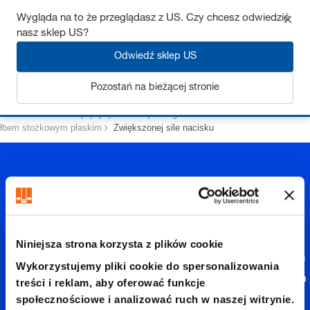
Wygląda na to że przeglądasz z US. Czy chcesz odwiedzić
nasz sklep US?
Odwiedź sklep US
Zaloguj się
Pozostań na bieżącej stronie
Strona startowa
Sprężyny
Odklejacze gazowe
z Sworzeń
łbem stożkowym płaskim
Zwiększonej sile nacisku
Niniejsza strona korzysta z plików cookie
Zwiększ
Wykorzystujemy pliki cookie do spersonalizowania
treści i reklam, aby oferować funkcje
społecznościowe i analizować ruch w naszej witrynie.