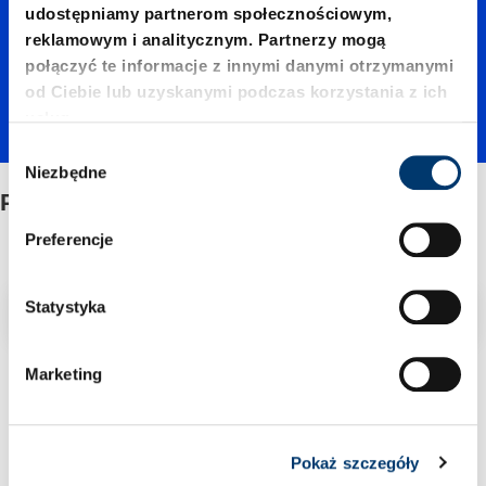
udostępniamy partnerom społecznościowym,
reklamowym i analitycznym. Partnerzy mogą
połączyć te informacje z innymi danymi otrzymanymi
od Ciebie lub uzyskanymi podczas korzystania z ich
usług.
W
Niezbędne
y
Płyty stalowe
b
ó
Preferencje
r
z
Filtr/sortowanie
g
Statystyka
o
d
Marketing
1 Znaleziono artykuł
y
Pokaż szczegóły